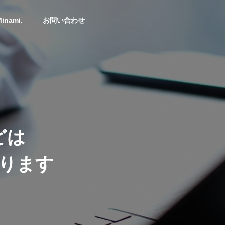
inami.
お問い合わせ
アクセス
ACCESS
ど
は
り
ま
す
在庫表
INVENTORY
理
加工種類