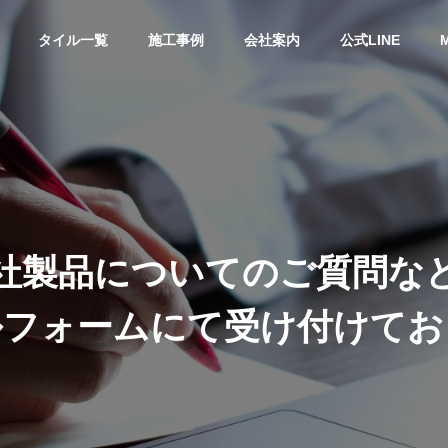
タイル一覧
施工事例
会社案内
公式LINE
M
会社概要
INFORMATION
社
製
品
に
つ
い
て
の
ご
質
問
な
ル
フ
ォ
ー
ム
に
て
受
け
付
け
て
お
ストックヤード
STOCK YARD
仕上げ種類
撥水処