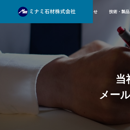
お知らせ
技術・製品
企業理念
VISION
技術・製品
会社案内
当
PRODUCT
COMPANY
メ
ー
生産工場
PRODUCTION
石種