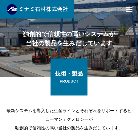
独
創
的
で
信
頼
性
の
高
い
シ
ス
テ
ム
が
当
社
の
製
品
を
生
み
だ
し
て
い
ま
す
技術・製品
PRODUCT
最新システムを導入した生産ラインとそれぞれをサポートするヒ
ューマンテクノロジーが
独創的で信頼性の高い当社の製品を生みだしています。