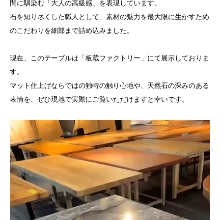
間に馴染む「大人の高級感」を表現しています。
石を知り尽くした職人として、素材の魅力を最大限に生かすため
のこだわりを細部まで詰め込みました。
現在、このテーブルは「板蔵ファクトリー」にて展示しておりま
す。
マット仕上げならではの独特の触り心地や、天然石の深みのある
表情を、ぜひ現地で実際にご覧いただけますと幸いです。
動
画
プ
レ
ー
ヤ
ー