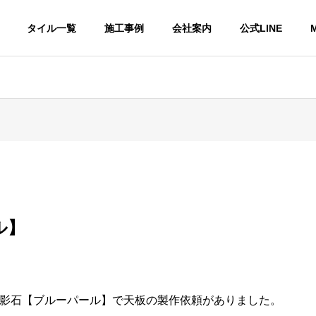
タイル一覧
施工事例
会社案内
公式LINE
M
会社概要
INFORMATION
ル】
ストックヤード
STOCK YARD
影石【ブルーパール】で天板の製作依頼がありました。
仕上げ種類
撥水処