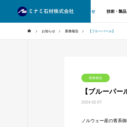
お知らせ
技術・製品
お知らせ
業務報告
【ブルーパール】
企業理念
VISION
技術・製品
会社案内
業務報告
PRODUCT
COMPANY
【ブルーパー
生産工場
2024.02.07
PRODUCTION
ノルウェー産の青系御
石種