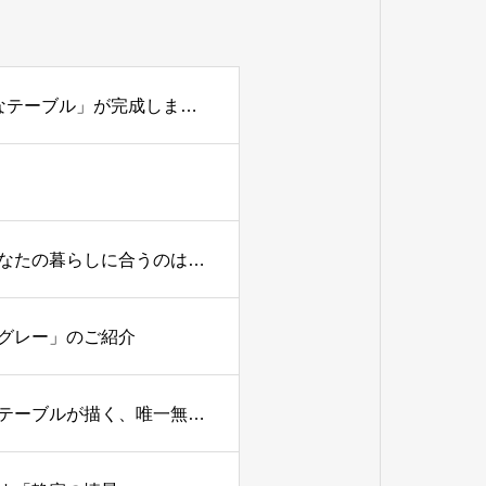
【新提案】天然大理石×レジンの融合。唯一無二の「アートなテーブル」が完成しました。
【後悔しない天然石テーブルの選び方】大理石と御影石、あなたの暮らしに合うのはどっち？
グレー」のご紹介
悠久の時を閉じ込めて―「珪化木（けいかぼく）」のレジンテーブルが描く、唯一無二の空間