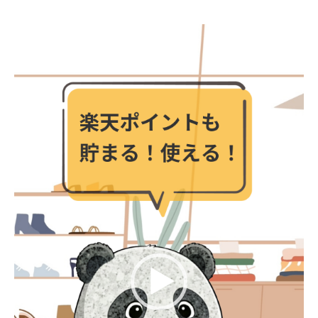
動
画
プ
レ
ー
ヤ
ー