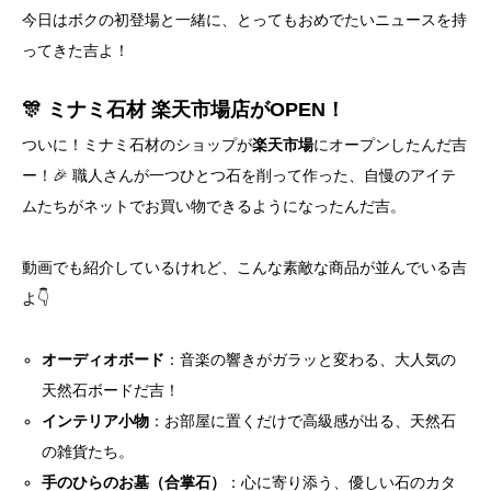
今日はボクの初登場と一緒に、とってもおめでたいニュースを持
ってきた吉よ！
🎊 ミナミ石材 楽天市場店がOPEN！
ついに！ミナミ石材のショップが
楽天市場
にオープンしたんだ吉
ー！🎉 職人さんが一つひとつ石を削って作った、自慢のアイテ
ムたちがネットでお買い物できるようになったんだ吉。
動画でも紹介しているけれど、こんな素敵な商品が並んでいる吉
よ👇
オーディオボード
：音楽の響きがガラッと変わる、大人気の
天然石ボードだ吉！
インテリア小物
：お部屋に置くだけで高級感が出る、天然石
の雑貨たち。
手のひらのお墓（合掌石）
：心に寄り添う、優しい石のカタ