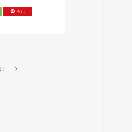
Pin it
弾！