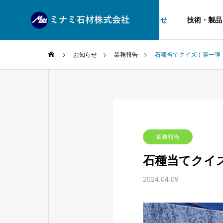
お知らせ
技術・製品
お知らせ
業務報告
石種当てクイズ！第一弾
企業理念
VISION
技術・製品
会社案内
業務報告
PRODUCT
COMPANY
石種当てクイ
生産工場
2024.04.09
PRODUCTION
動
石種
画
プ