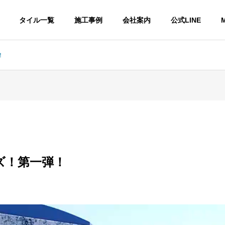
タイル一覧
施工事例
会社案内
公式LINE
M
！
会社概要
INFORMATION
ズ！第一弾！
ストックヤード
STOCK YARD
仕上げ種類
撥水処