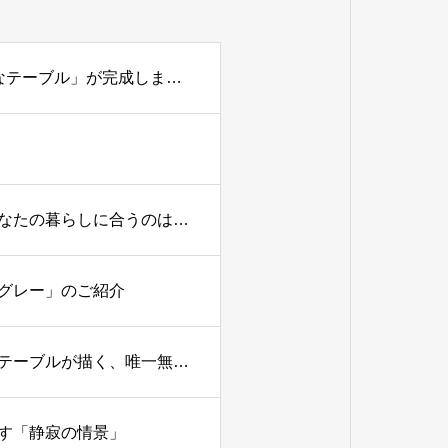
【新提案】天然大理石×レジンの融合。唯一無二の「アートなテーブル」が完成しました。
【後悔しない天然石テーブルの選び方】大理石と御影石、あなたの暮らしに合うのはどっち？
グレー」のご紹介
悠久の時を閉じ込めて―「珪化木（けいかぼく）」のレジンテーブルが描く、唯一無二の空間
す「静寂の情景」